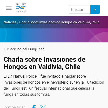
Toggle
navigation
Noticias / Charla sobre Invasiones de Hongos en Valdivia, Chile
10ª edición del FungiFest
Charla sobre Invasiones de
Hongos en Valdivia, Chile
El Dr. Nahuel Policelli fue invitado a hablar sobre
invasiones de hongos en el hemisferio sur en la 10ª edición
del FungiFest , un festival internacional que celebra la
funga en todas sus formas.
Compartir en Facebook
Compartir en Twitter
Compartir en