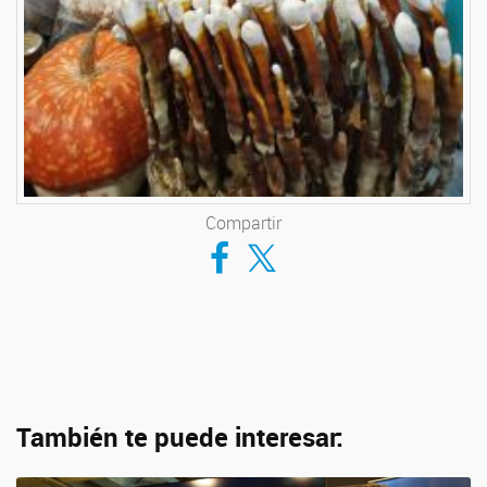
Compartir
Compartir en Facebook
Compartir en Twitter
También te puede interesar: