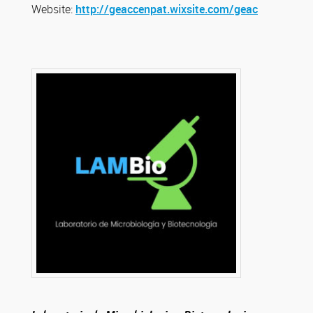
Website:
http://geaccenpat.wixsite.com/geac