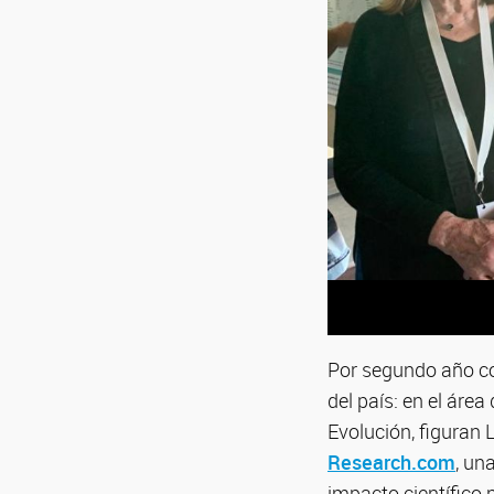
Por segundo año co
del país: en el área
Evolución, figuran 
Research.com
, un
impacto científico p