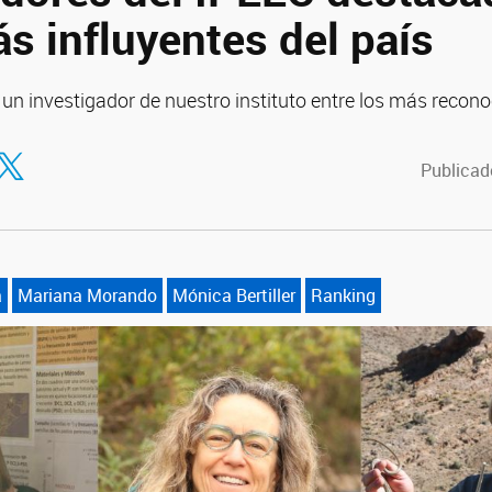
s influyentes del país
un investigador de nuestro instituto entre los más recono
tir en Facebook
ompartir en Twitter
Publicado
a
Mariana Morando
Mónica Bertiller
Ranking