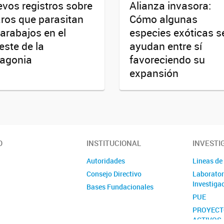
vos registros sobre
Alianza invasora:
ros que parasitan
Cómo algunas
arabajos en el
especies exóticas s
este de la
ayudan entre sí
agonia
favoreciendo su
expansión
O
INSTITUCIONAL
INVESTI
Autoridades
Lineas de
Consejo Directivo
Laborator
Investiga
Bases Fundacionales
PUE
PROYECT
ACTIVOS