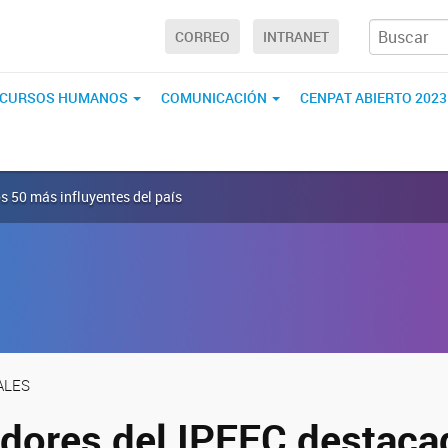
CORREO
INTRANET
ECURSOS HUMANOS
COMUNICACIÓN
CENPAT ABIERTO 202
s 50 más influyentes del país
ALES
adores del IPEEC destaca